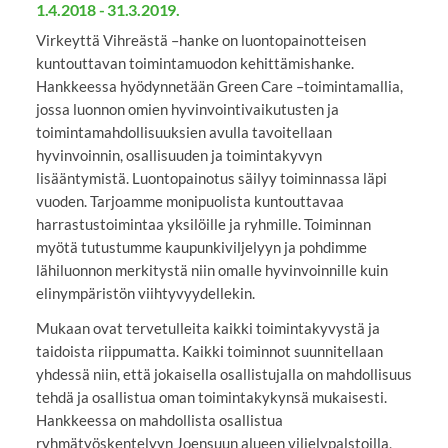
1.4.2018 - 31.3.2019.
Virkeyttä Vihreästä –hanke on luontopainotteisen
kuntouttavan toimintamuodon kehittämishanke.
Hankkeessa hyödynnetään Green Care –toimintamallia,
jossa luonnon omien hyvinvointivaikutusten ja
toimintamahdollisuuksien avulla tavoitellaan
hyvinvoinnin, osallisuuden ja toimintakyvyn
lisääntymistä. Luontopainotus säilyy toiminnassa läpi
vuoden. Tarjoamme monipuolista kuntouttavaa
harrastustoimintaa yksilöille ja ryhmille. Toiminnan
myötä tutustumme kaupunkiviljelyyn ja pohdimme
lähiluonnon merkitystä niin omalle hyvinvoinnille kuin
elinympäristön viihtyvyydellekin.
Mukaan ovat tervetulleita kaikki toimintakyvystä ja
taidoista riippumatta. Kaikki toiminnot suunnitellaan
yhdessä niin, että jokaisella osallistujalla on mahdollisuus
tehdä ja osallistua oman toimintakykynsä mukaisesti.
Hankkeessa on mahdollista osallistua
ryhmätyöskentelyyn Joensuun alueen viljelypalstoilla,