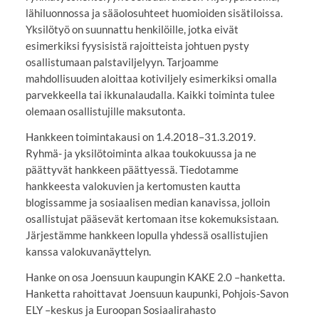
lähiluonnossa ja sääolosuhteet huomioiden sisätiloissa.
Yksilötyö on suunnattu henkilöille, jotka eivät
esimerkiksi fyysisistä rajoitteista johtuen pysty
osallistumaan palstaviljelyyn. Tarjoamme
mahdollisuuden aloittaa kotiviljely esimerkiksi omalla
parvekkeella tai ikkunalaudalla. Kaikki toiminta tulee
olemaan osallistujille maksutonta.
Hankkeen toimintakausi on 1.4.2018–31.3.2019.
Ryhmä- ja yksilötoiminta alkaa toukokuussa ja ne
päättyvät hankkeen päättyessä. Tiedotamme
hankkeesta valokuvien ja kertomusten kautta
blogissamme ja sosiaalisen median kanavissa, jolloin
osallistujat pääsevät kertomaan itse kokemuksistaan.
Järjestämme hankkeen lopulla yhdessä osallistujien
kanssa valokuvanäyttelyn.
Hanke on osa Joensuun kaupungin KAKE 2.0 –hanketta.
Hanketta rahoittavat Joensuun kaupunki, Pohjois-Savon
ELY –keskus ja Euroopan Sosiaalirahasto