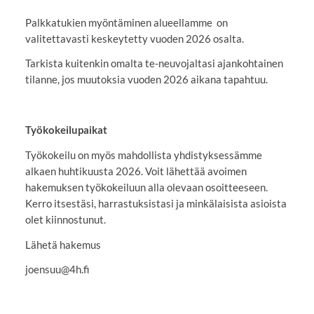
Palkkatukien myöntäminen alueellamme on
valitettavasti keskeytetty vuoden 2026 osalta.
Tarkista kuitenkin omalta te-neuvojaltasi ajankohtainen
tilanne, jos muutoksia vuoden 2026 aikana tapahtuu.
Työkokeilupaikat
Työkokeilu on myös mahdollista yhdistyksessämme
alkaen huhtikuusta 2026. Voit lähettää avoimen
hakemuksen työkokeiluun alla olevaan osoitteeseen.
Kerro itsestäsi, harrastuksistasi ja minkälaisista asioista
olet kiinnostunut.
Lähetä hakemus
joensuu@4h.fi