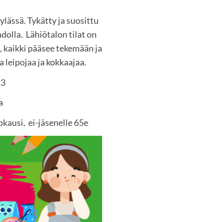
ässä. Tykätty ja suosittu
dolla. Lähiötalon tilat on
e, kaikki pääsee tekemään ja
leipojaa ja kokkaajaa.
23
a
kausi, ei-jäsenelle 65e