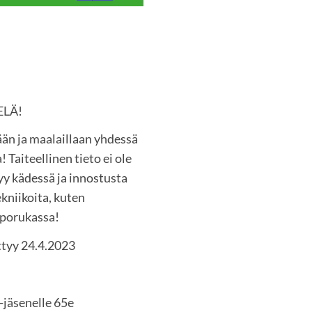
ELÄ!
än ja maalaillaan yhdessä
Taiteellinen tieto ei ole
yy kädessä ja innostusta
ekniikoita, kuten
a porukassa!
ttyy 24.4.2023
-jäsenelle 65e