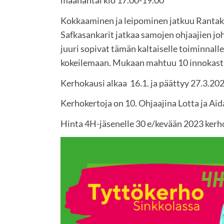
Kokkaaminen ja leipominen jatkuu Rantakyl
Safkasankarit jatkaa samojen ohjaajien joh
juuri sopivat tämän kaltaiselle toiminnall
kokeilemaan. Mukaan mahtuu 10 innokasta 
Kerhokausi alkaa 16.1. ja päättyy 27.3.20
Kerhokertoja on 10. Ohjaajina Lotta ja Aid
Hinta 4H-jäsenelle 30 e/kevään 2023 kerho