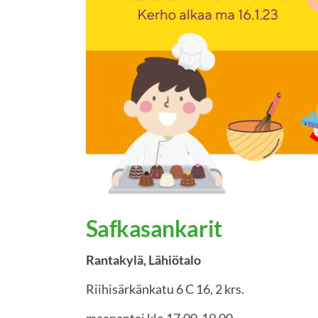
Safkasankarit
Rantakylä, Lähiötalo
Riihisärkänkatu 6 C 16, 2 krs.
maanantai klo 17.00-19.00