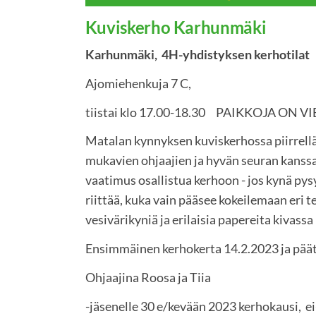
Kuviskerho Karhunmäki
Karhunmäki, 4H-yhdistyksen kerhotilat
Ajomiehenkuja 7 C,
tiistai klo 17.00-18.30 PAIKKOJA ON VI
Matalan kynnyksen kuviskerhossa piirrellä
mukavien ohjaajien ja hyvän seuran kanssa! 
vaatimus osallistua kerhoon - jos kynä pys
riittää, kuka vain pääsee kokeilemaan eri t
vesivärikyniä ja erilaisia papereita kivass
Ensimmäinen kerhokerta 14.2.2023 ja pää
Ohjaajina Roosa ja Tiia
-jäsenelle 30 e/kevään 2023 kerhokausi, ei