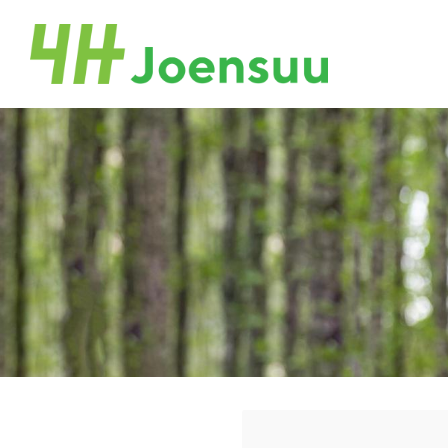
Siirry
sivun
Joensuu
sisältöön