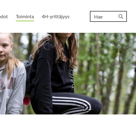
Hak
edot
Toiminta
4H-yrittäjyys
Hae